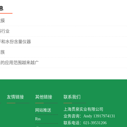
息
状膜
料行业
平和水份含量仪器
肪族
膜的应用范围越来越广
友情链接
其他链接
联系我们
上海贯泉实业有限公司
网站推送
业务咨询：Andy 13917974131
Rss
联系电话：021-39531206