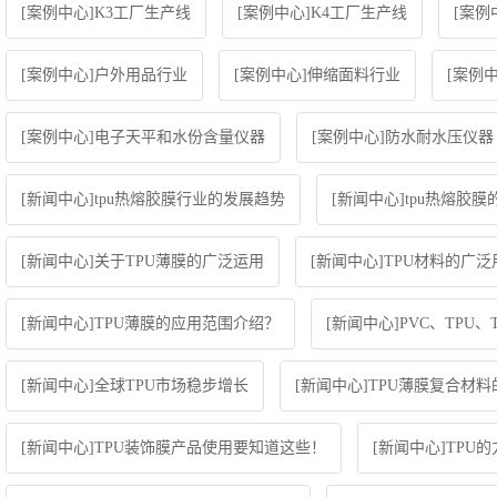
[案例中心]K3工厂生产线
[案例中心]K4工厂生产线
[案例
[案例中心]户外用品行业
[案例中心]伸缩面料行业
[案例
[案例中心]电子天平和水份含量仪器
[案例中心]防水耐水压仪器
[新闻中心]tpu热熔胶膜行业的发展趋势
[新闻中心]tpu热熔胶
[新闻中心]关于TPU薄膜的广泛运用
[新闻中心]TPU材料的广
[新闻中心]TPU薄膜的应用范围介绍？
[新闻中心]PVC、TP
[新闻中心]全球TPU市场稳步增长
[新闻中心]TPU薄膜复合材
[新闻中心]TPU装饰膜产品使用要知道这些！
[新闻中心]TPU