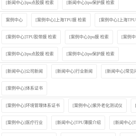
[新闻中心]tpu点胶膜 检索
[新闻中心]tpu保护膜 检索
案例中心
[案例中心]上海TPU膜 检索
[案例中心]上海TP
[案例中心]TPU胶带膜 检索
[案例中心]tpu膜 检索
[案例中
[案例中心]tpu点胶膜 检索
[案例中心]tpu保护膜 检索
[新闻中心]公司新闻
[新闻中心]行业新闻
[新闻中心]常见
[案例中心]体系证书
[案例中心]环境管理体系证书
[案例中心]紫外老化测试仪
[案例中心]医疗行业
[新闻中心]TPU薄膜介绍
[新闻中心]