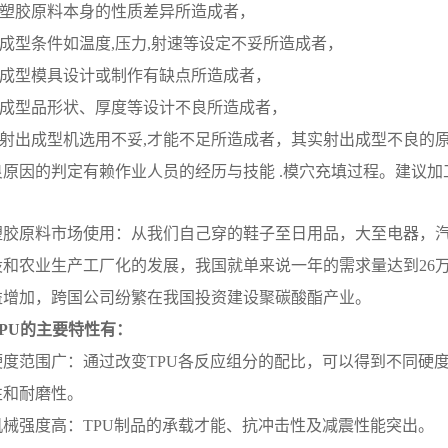
塑胶原料本身的性质差异所造成者，
成型条件如温度,压力,射速等设定不妥所造成者，
成型模具设计或制作有缺点所造成者，
成型品形状、厚度等设计不良所造成者，
射出成型机选用不妥,才能不足所造成者，其实射出成型不良的原
良原因的判定有赖作业人员的经历与技能 .模穴充填过程。建议
原料市场使用：从我们自己穿的鞋子至日用品，大至电器，汽
设和农业生产工厂化的发展，我国就单来说一年的需求量达到26
益增加，跨国公司纷繁在我国投资建设聚碳酸酯产业。
U的主要特性有：
范围广：通过改变TPU各反应组分的配比，可以得到不同硬度
性和耐磨性。
强度高：TPU制品的承载才能、抗冲击性及减震性能突出。