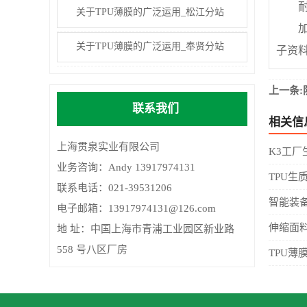
耐寒
关于TPU薄膜的广泛运用_松江分站
加工
关于TPU薄膜的广泛运用_奉贤分站
子资
上一条
联系我们
相关信
上海贯泉实业有限公司
K3工厂
业务咨询：Andy 13917974131
TPU生
联系电话：021-39531206
智能装
电子邮箱：13917974131@126.com
伸缩面
地 址：中国上海市青浦工业园区新业路
558 号八区厂房
TPU薄