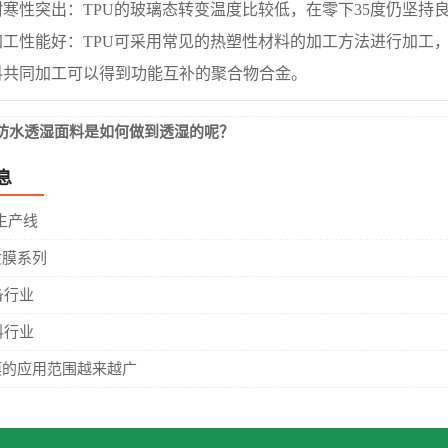
性突出：TPU的玻璃态转变温度比较低，在零下35度仍坚持
性能好：TPU可采用常见的热塑性材料的加工方法进行加工，
料共同加工可以得到功能互补的聚合物合金。
:防水透湿面料是如何做到透湿的呢？
息
生产线
质膜系列
备行业
料行业
膜的应用范围越来越广