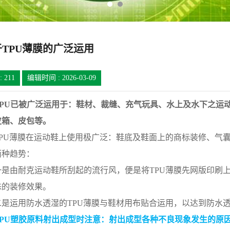
于TPU薄膜的广泛运用
:
211
编辑时间 : 2026-03-09
U已被广泛运用于：鞋材、裁缝、充气玩具、水上及水下之运动
皮箱、皮包等。
U薄膜在运动鞋上使用极广泛：鞋底及鞋面上的商标装修、气囊
两种趋势：
由耐克运动鞋所刮起的流行风，便是将TPU薄膜先网版印刷上
殊的装修效果。
运用防水透湿的TPU薄膜与鞋材用布贴合运用，以达到防水透
U塑胶原料射出成型时注意：射出成型各种不良现象发生的原因