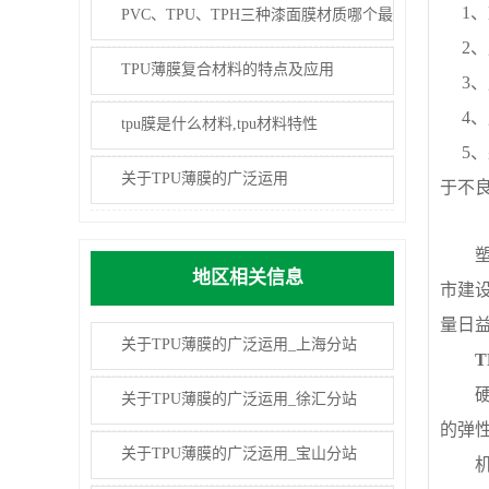
1、
PVC、TPU、TPH三种漆面膜材质哪个最
2、
耐用？
TPU薄膜复合材料的特点及应用
3、
4、
tpu膜是什么材料,tpu材料特性
5、
关于TPU薄膜的广泛运用
于不
塑胶
地区相关信息
市建
量日
关于TPU薄膜的广泛运用_上海分站
TP
硬度
关于TPU薄膜的广泛运用_徐汇分站
的弹
关于TPU薄膜的广泛运用_宝山分站
机械