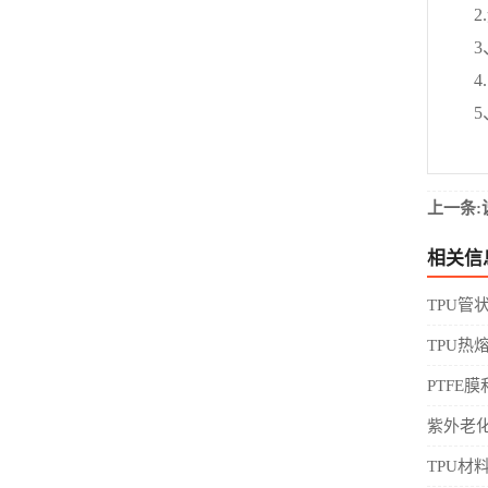
2.
3、
4.
5、
上一条:
相关信
TPU管
TPU热
PTFE
紫外老
TPU材