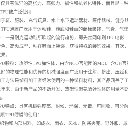
U不仅具有优异的高张力、高张力、韧性和抗老化特性，而且是一
TPU被广泛使用
鞋、服装、充气玩具、水上水下运动器材、医疗器械、健身器材
：TPU薄膜广泛用于运动鞋：鞋底和鞋面的商标装饰、气囊、气垫
势：一是耐克运动鞋所吹起的流行趋势，即先丝网印刷TPU电影
，高频成型，粘在鞋面上装饰，获得特殊的装饰效果。其次，防
效果。
颗粒：热塑性TPU弹性体，由含NCO官能团的MDI、含OH官
良好的物理性能和优异的机械强度而广泛用于注射、挤出、压延
方法是塑料加工者经常使用的一种塑料材料，其产品涵盖了工
来，由于新产品的不断开发，热塑性聚氨酯弹性体的用量不断
遇。
U特点：具有机械强度高、耐候、环保、无毒、可回收、可分
TPU薄膜的使用：
织物和内部材料，如成衣、雨衣、风衣、防寒夹克、野外服、尿