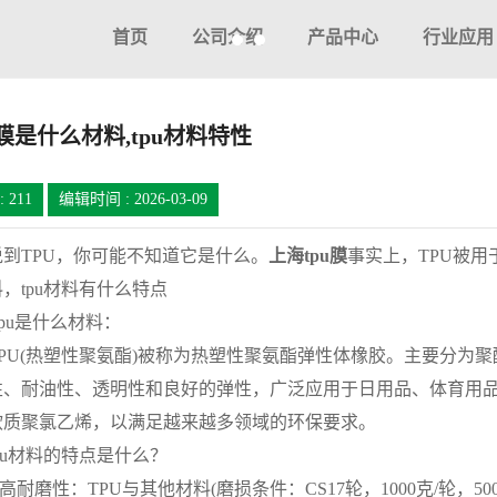
首页
公司介绍
产品中心
行业应用
u膜是什么材料,tpu材料特性
:
211
编辑时间 : 2026-03-09
TPU，你可能不知道它是什么。
上海tpu膜
事实上，TPU被用
，tpu材料有什么特点
u是什么材料：
(热塑性聚氨酯)被称为热塑性聚氨酯弹性体橡胶。主要分为聚酯型
性、耐油性、透明性和良好的弹性，广泛应用于日用品、体育用品
软质聚氯乙烯，以满足越来越多领域的环保要求。
u材料的特点是什么？
耐磨性：TPU与其他材料(磨损条件：CS17轮，1000克/轮，50