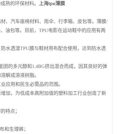
种成熟的环保材料。
上海tpu薄膜
、汽车座椅材料、雨伞、行李箱、皮包等。薄膜/
、油包等。目前，TPU电影在运动鞋中的应用有两
水透湿TPU膜与鞋材用布配合使用，达到防水透
能团的多元醇和1.4BG挤出混合而成，因其良好的弹
和溶解成溶液树脂。
业应用和民生必需品的范围。
增加，为低成本高附加值的塑料加工行业创造了新
解的特点；
布和生理裤；