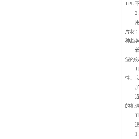
TP
2.
用于
片材
种趋
着色
湿的
TPU
性、
加工
近年
的机
TP
透明
1.